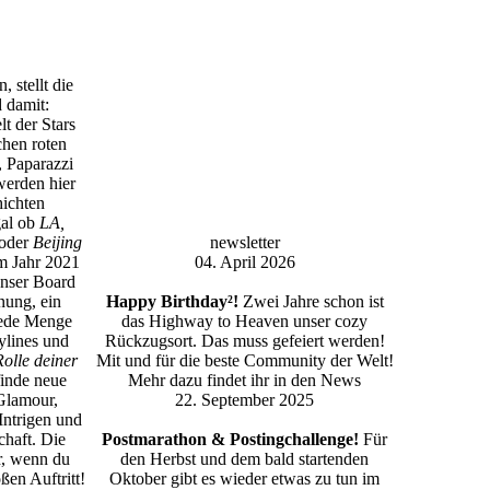
, stellt die
 damit:
t der Stars
hen roten
 Paparazzi
erden hier
ichten
gal ob
LA,
oder
Beijing
newsletter
im Jahr 2021
04. April 2026
Unser Board
nung, ein
Happy Birthday²!
Zwei Jahre schon ist
ede Menge
das Highway to Heaven unser cozy
rylines und
Rückzugsort. Das muss gefeiert werden!
Rolle deiner
Mit und für die beste Community der Welt!
inde neue
Mehr dazu findet ihr in den News
Glamour,
22. September 2025
 Intrigen und
haft. Die
Postmarathon & Postingchallenge!
Für
r, wenn du
den Herbst und dem bald startenden
oßen Auftritt!
Oktober gibt es wieder etwas zu tun im