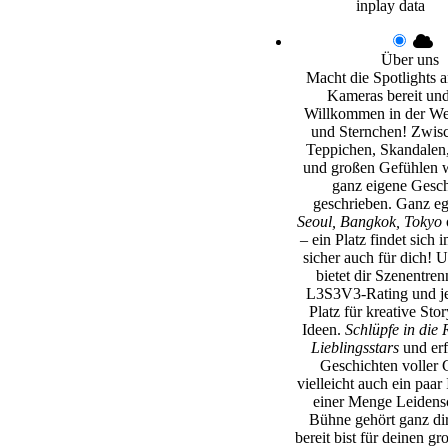
inplay data
Über uns
Macht die Spotlights an
Kameras bereit und
Willkommen in der Wel
und Sternchen! Zwisc
Teppichen, Skandalen,
und großen Gefühlen w
ganz eigene Gesch
geschrieben. Ganz e
Seoul, Bangkok, Tokyo
– ein Platz findet sich 
sicher auch für dich! 
bietet dir Szenentren
L3S3V3-Rating und j
Platz für kreative Sto
Ideen.
Schlüpfe in die 
Lieblingsstars
und erf
Geschichten voller 
vielleicht auch ein paar
einer Menge Leidensc
Bühne gehört ganz di
bereit bist für deinen gr