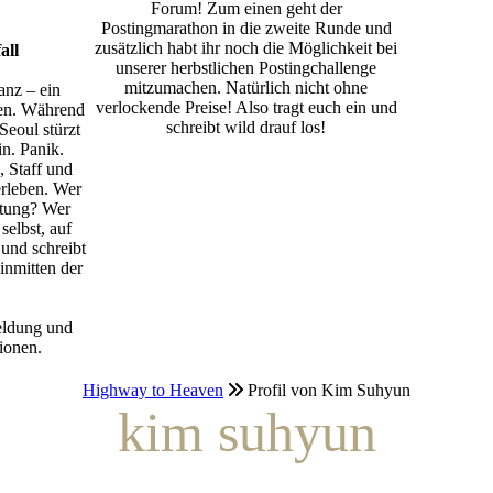
Forum! Zum einen geht der
Postingmarathon in die zweite Runde und
zusätzlich habt ihr noch die Möglichkeit bei
all
unserer herbstlichen Postingchallenge
mitzumachen. Natürlich nicht ohne
anz – ein
verlockende Preise! Also tragt euch ein und
en. Während
schreibt wild drauf los!
Seoul stürzt
in. Panik.
, Staff und
rleben. Wer
ttung? Wer
selbst, auf
 und schreibt
inmitten der
eldung und
ionen.
Highway to Heaven
Profil von Kim Suhyun
kim suhyun