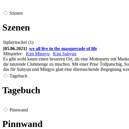
Szenen
Szenen
Inplaytracker (1)
[05.06.2021]
we all live in the masquerade of life
Mitspieler:
Kim Mingyu
Kim Suhyun
Es gibt wohl kaum einen besseren Ort, als eine Mottoparty mit Mask
die tanzende Clubmenge zu mischen. Mit einer Prise Tollpatschig, Soj
das für Suhyun und Mingyu glatt eine überraschende Begegnung wer
Tagebuch
Tagebuch
Pinnwand
Pinnwand