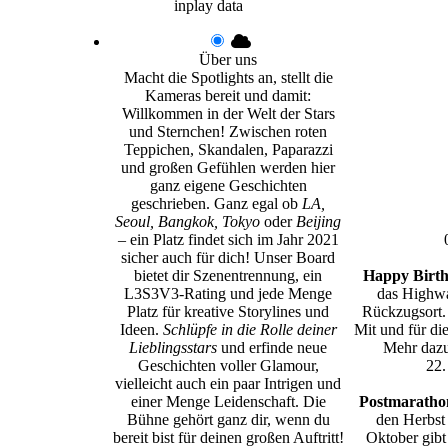
inplay data
Über uns
Macht die Spotlights an, stellt die
Kameras bereit und damit:
Willkommen in der Welt der Stars
und Sternchen! Zwischen roten
Teppichen, Skandalen, Paparazzi
und großen Gefühlen werden hier
ganz eigene Geschichten
geschrieben. Ganz egal ob
LA,
Seoul, Bangkok, Tokyo
oder
Beijing
– ein Platz findet sich im Jahr 2021
sicher auch für dich! Unser Board
bietet dir Szenentrennung, ein
Happy Birth
L3S3V3-Rating und jede Menge
das Highwa
Platz für kreative Storylines und
Rückzugsort.
Ideen.
Schlüpfe in die Rolle deiner
Mit und für di
Lieblingsstars
und erfinde neue
Mehr dazu
Geschichten voller Glamour,
22.
vielleicht auch ein paar Intrigen und
einer Menge Leidenschaft. Die
Postmarathon
Bühne gehört ganz dir, wenn du
den Herbst
bereit bist für deinen großen Auftritt!
Oktober gibt