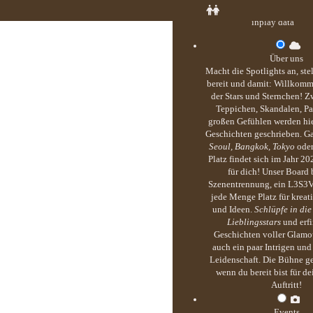
inplay data
Über uns
Macht die Spotlights an, ste
bereit und damit: Willkomm
der Stars und Sternchen! Z
Teppichen, Skandalen, Pa
großen Gefühlen werden hie
Geschichten geschrieben. G
Seoul, Bangkok, Tokyo
ode
Platz findet sich im Jahr 20
für dich! Unser Board b
Szenentrennung, ein L3S3
jede Menge Platz für kreati
und Ideen.
Schlüpfe in die
Lieblingsstars
und erf
Geschichten voller Glamou
auch ein paar Intrigen un
Leidenschaft. Die Bühne ge
wenn du bereit bist für d
Auftritt!
Events