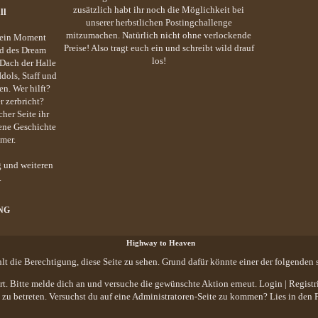
zusätzlich habt ihr noch die Möglichkeit bei
ll
unserer herbstlichen Postingchallenge
mitzumachen. Natürlich nicht ohne verlockende
– ein Moment
Preise! Also tragt euch ein und schreibt wild drauf
nd des Dream
los!
 Dach der Halle
Idols, Staff und
n. Wer hilft?
 zerbricht?
cher Seite ihr
gene Geschichte
mer.
 und weiteren
.
NG
Highway to Heaven
hlt die Berechtigung, diese Seite zu sehen. Grund dafür könnte einer der folgenden 
iert. Bitte melde dich an und versuche die gewünschte Aktion erneut.
Login
|
Registr
te zu betreten. Versuchst du auf eine Administratoren-Seite zu kommen? Lies in den