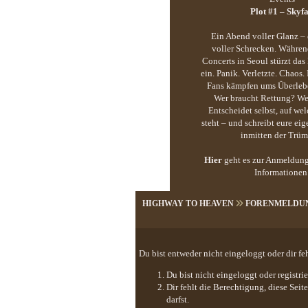
Plot #1 – Skyfa
Ein Abend voller Glanz 
voller Schrecken. Währe
Concerts in Seoul stürzt das
ein. Panik. Verletzte. Chaos. 
Fans kämpfen ums Überlebe
Wer braucht Rettung? Wer
Entscheidet selbst, auf wel
steht – und schreibt eure ei
inmitten der Trüm
Hier
geht es zur Anmeldung
Informationen
HIGHWAY TO HEAVEN
FORENMELDU
Du bist entweder nicht eingeloggt oder dir fe
Du bist nicht eingeloggt oder registr
Dir fehlt die Berechtigung, diese Sei
darfst.