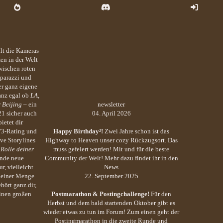
llt die Kameras
en in der Welt
wischen roten
parazzi und
r ganz eigene
anz egal ob
LA,
r
Beijing
– ein
newsletter
21 sicher auch
04. April 2026
ietet dir
V3-Rating und
Happy Birthday²!
Zwei Jahre schon ist das
ve Storylines
Highway to Heaven unser cozy Rückzugsort. Das
 Rolle deiner
muss gefeiert werden! Mit und für die beste
inde neue
Community der Welt! Mehr dazu findet ihr in den
r, vielleicht
News
d einer Menge
22. September 2025
hört ganz dir,
einen großen
Postmarathon & Postingchallenge!
Für den
Herbst und dem bald startenden Oktober gibt es
wieder etwas zu tun im Forum! Zum einen geht der
Postingmarathon in die zweite Runde und