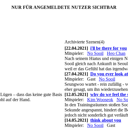
NUR FÜR ANGEMELDETE NUTZER SICHTBAR
Archivierte Szenen(4)
[22.04.2021]
i'll be there for you
Mitspieler:
No Sooil
Heo Chan
Nach seinem Hiatus und einigen Na
Sooil gleich nach Ankunft in Seo
weil er das Gefühl hat das irgendwa
[27.04.2021]
Do you ever look a
Mitspieler:
Gast
No Sooil
Seungwoo wartet - rein zufällig -
eher gesagt, um ihn wiederzusehen
Lügen – dass das keine gute Basis
[12.05.2021]
why do we feel the
ohl auf der Hand.
Mitspieler:
Kim Wooseok
No So
In den Trainingsräumen stoßen Soo
Sekunde angespannt, hindert die B
jedoch nicht sonderlich gut verläuf
[14.05.2021]
think about you
Mitspieler:
No Sooil
Gast