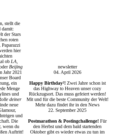
, stellt die
 damit:
t der Stars
hen roten
 Paparazzi
erden hier
ichten
gal ob
LA,
oder
Beijing
newsletter
im Jahr 2021
04. April 2026
Unser Board
nung, ein
Happy Birthday²!
Zwei Jahre schon ist
ede Menge
das Highway to Heaven unser cozy
rylines und
Rückzugsort. Das muss gefeiert werden!
Rolle deiner
Mit und für die beste Community der Welt!
inde neue
Mehr dazu findet ihr in den News
Glamour,
22. September 2025
 Intrigen und
haft. Die
Postmarathon & Postingchallenge!
Für
r, wenn du
den Herbst und dem bald startenden
oßen Auftritt!
Oktober gibt es wieder etwas zu tun im