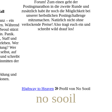
Forum! Zum einen geht der
Postingmarathon in die zweite Runde und
zusätzlich habt ihr noch die Möglichkeit bei
all
unserer herbstlichen Postingchallenge
mitzumachen. Natürlich nicht ohne
anz – ein
verlockende Preise! Also tragt euch ein und
en. Während
schreibt wild drauf los!
Seoul stürzt
in. Panik.
, Staff und
rleben. Wer
ttung? Wer
selbst, auf
 und schreibt
inmitten der
eldung und
ionen.
Highway to Heaven
Profil von No Sooil
no sooil