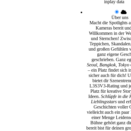
inplay data
Über uns
Macht die Spotlights an
Kameras bereit und
Willkommen in der Wel
und Sternchen! Zwisc
Teppichen, Skandalen,
und großen Gefühlen w
ganz eigene Gesch
geschrieben. Ganz e
Seoul, Bangkok, Tokyo
– ein Platz findet sich 
sicher auch für dich! 
bietet dir Szenentren
L3S3V3-Rating und j
Platz für kreative Sto
Ideen.
Schlüpfe in die 
Lieblingsstars
und erf
Geschichten voller 
vielleicht auch ein paar
einer Menge Leidensc
Bühne gehört ganz di
bereit bist für deinen gr