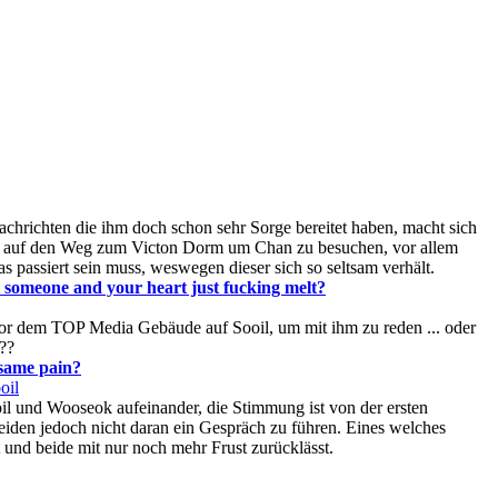
chrichten die ihm doch schon sehr Sorge bereitet haben, macht sich
ul auf den Weg zum Victon Dorm um Chan zu besuchen, vor allem
s passiert sein muss, weswegen dieser sich so seltsam verhält.
t someone and your heart just fucking melt?
 vor dem TOP Media Gebäude auf Sooil, um mit ihm zu reden ... oder
??
 same pain?
oil
il und Wooseok aufeinander, die Stimmung ist von der ersten
eiden jedoch nicht daran ein Gespräch zu führen. Eines welches
t und beide mit nur noch mehr Frust zurücklässt.