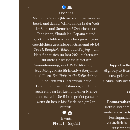
Über uns
Macht die Spotlights an, stellt die Kameras
bereit und damit: Willkommen in der Welt
der Stars und Sternchen! Zwischen roten
Teppichen, Skandalen, Paparazzi und
großen Gefühlen werden hier ganz eigene
Geschichten geschrieben. Ganz egal ob
LA,
Seoul, Bangkok, Tokyo
oder
Beijing
– ein
Platz findet sich im Jahr 2021 sicher auch
für dich! Unser Board bietet dir
Szenentrennung, ein L3S3V3-Rating und
Happy Birthd
jede Menge Platz für kreative Storylines
Highway to Heav
und Ideen.
Schlüpfe in die Rolle deiner
muss gefeiert
Lieblingsstars
und erfinde neue
Community der We
Geschichten voller Glamour, vielleicht
auch ein paar Intrigen und einer Menge
22
Leidenschaft. Die Bühne gehört ganz dir,
wenn du bereit bist für deinen großen
Postmarathon
Auftritt!
Herbst und dem 
wieder etwas zu 
Postingmarat
Events
zusätzlich hab
Plot #1 – Skyfall
unserer her