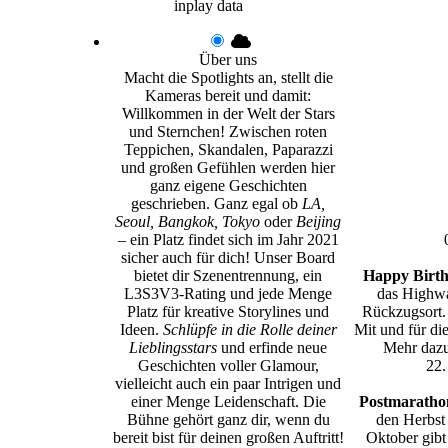
inplay data
Über uns
Macht die Spotlights an, stellt die
Kameras bereit und damit:
Willkommen in der Welt der Stars
und Sternchen! Zwischen roten
Teppichen, Skandalen, Paparazzi
und großen Gefühlen werden hier
ganz eigene Geschichten
geschrieben. Ganz egal ob
LA,
Seoul, Bangkok, Tokyo
oder
Beijing
– ein Platz findet sich im Jahr 2021
sicher auch für dich! Unser Board
bietet dir Szenentrennung, ein
Happy Birth
L3S3V3-Rating und jede Menge
das Highwa
Platz für kreative Storylines und
Rückzugsort.
Ideen.
Schlüpfe in die Rolle deiner
Mit und für di
Lieblingsstars
und erfinde neue
Mehr dazu
Geschichten voller Glamour,
22.
vielleicht auch ein paar Intrigen und
einer Menge Leidenschaft. Die
Postmarathon
Bühne gehört ganz dir, wenn du
den Herbst
bereit bist für deinen großen Auftritt!
Oktober gibt