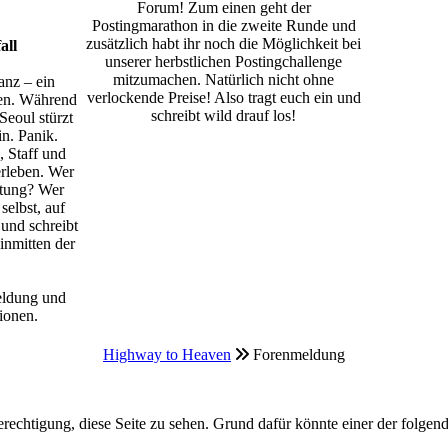
Forum! Zum einen geht der
Postingmarathon in die zweite Runde und
zusätzlich habt ihr noch die Möglichkeit bei
all
unserer herbstlichen Postingchallenge
mitzumachen. Natürlich nicht ohne
anz – ein
verlockende Preise! Also tragt euch ein und
en. Während
schreibt wild drauf los!
Seoul stürzt
in. Panik.
, Staff und
rleben. Wer
ttung? Wer
selbst, auf
 und schreibt
inmitten der
eldung und
ionen.
Highway to Heaven
Forenmeldung
erechtigung, diese Seite zu sehen. Grund dafür könnte einer der folgend