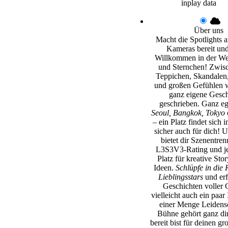
inplay data
Über uns
Macht die Spotlights an
Kameras bereit und
Willkommen in der Wel
und Sternchen! Zwisc
Teppichen, Skandalen,
und großen Gefühlen w
ganz eigene Gesch
geschrieben. Ganz e
Seoul, Bangkok, Tokyo
– ein Platz findet sich 
sicher auch für dich! 
bietet dir Szenentren
L3S3V3-Rating und j
Platz für kreative Sto
Ideen.
Schlüpfe in die 
Lieblingsstars
und erf
Geschichten voller 
vielleicht auch ein paar
einer Menge Leidensc
Bühne gehört ganz di
bereit bist für deinen gr