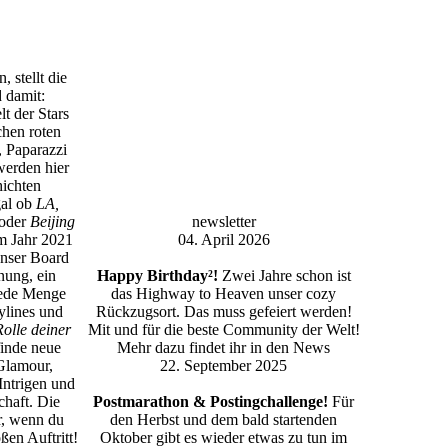
, stellt die
 damit:
t der Stars
hen roten
 Paparazzi
erden hier
ichten
gal ob
LA,
oder
Beijing
newsletter
im Jahr 2021
04. April 2026
Unser Board
nung, ein
Happy Birthday²!
Zwei Jahre schon ist
ede Menge
das Highway to Heaven unser cozy
rylines und
Rückzugsort. Das muss gefeiert werden!
Rolle deiner
Mit und für die beste Community der Welt!
inde neue
Mehr dazu findet ihr in den News
Glamour,
22. September 2025
 Intrigen und
haft. Die
Postmarathon & Postingchallenge!
Für
r, wenn du
den Herbst und dem bald startenden
oßen Auftritt!
Oktober gibt es wieder etwas zu tun im