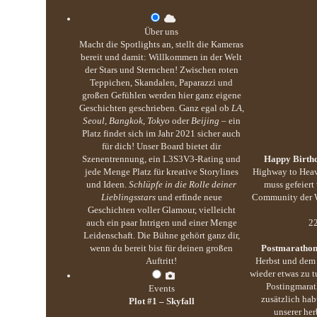
Über uns
Macht die Spotlights an, stellt die Kameras
bereit und damit: Willkommen in der Welt
der Stars und Sternchen! Zwischen roten
Teppichen, Skandalen, Paparazzi und
großen Gefühlen werden hier ganz eigene
Geschichten geschrieben. Ganz egal ob
LA,
Seoul, Bangkok, Tokyo
oder
Beijing
– ein
Platz findet sich im Jahr 2021 sicher auch
für dich! Unser Board bietet dir
Szenentrennung, ein L3S3V3-Rating und
Happy Birthd
jede Menge Platz für kreative Storylines
Highway to Heav
und Ideen.
Schlüpfe in die Rolle deiner
muss gefeiert
Lieblingsstars
und erfinde neue
Community der We
Geschichten voller Glamour, vielleicht
auch ein paar Intrigen und einer Menge
22
Leidenschaft. Die Bühne gehört ganz dir,
wenn du bereit bist für deinen großen
Postmarathon
Auftritt!
Herbst und dem 
wieder etwas zu 
Postingmarat
Events
zusätzlich hab
Plot #1 – Skyfall
unserer her