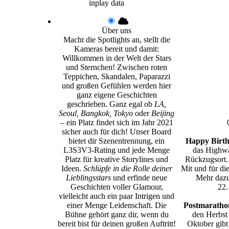
inplay data
Über uns
Macht die Spotlights an, stellt die
Kameras bereit und damit:
Willkommen in der Welt der Stars
und Sternchen! Zwischen roten
Teppichen, Skandalen, Paparazzi
und großen Gefühlen werden hier
ganz eigene Geschichten
geschrieben. Ganz egal ob
LA,
Seoul, Bangkok, Tokyo
oder
Beijing
– ein Platz findet sich im Jahr 2021
sicher auch für dich! Unser Board
bietet dir Szenentrennung, ein
Happy Birth
L3S3V3-Rating und jede Menge
das Highwa
Platz für kreative Storylines und
Rückzugsort.
Ideen.
Schlüpfe in die Rolle deiner
Mit und für di
Lieblingsstars
und erfinde neue
Mehr dazu
Geschichten voller Glamour,
22.
vielleicht auch ein paar Intrigen und
einer Menge Leidenschaft. Die
Postmarathon
Bühne gehört ganz dir, wenn du
den Herbst
bereit bist für deinen großen Auftritt!
Oktober gibt