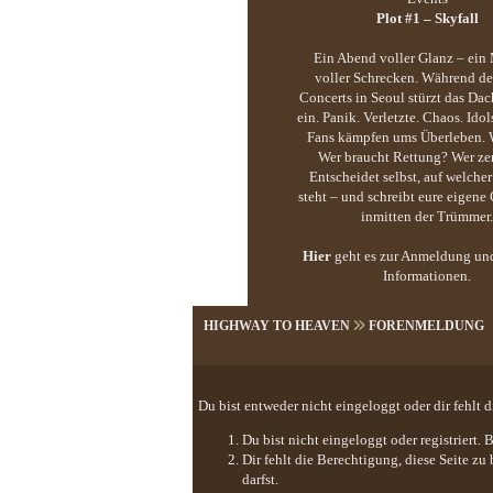
Plot #1 – Skyfall
Ein Abend voller Glanz – ei
voller Schrecken. Während d
Concerts in Seoul stürzt das Dac
ein. Panik. Verletzte. Chaos. Idol
Fans kämpfen ums Überleben. W
Wer braucht Rettung? Wer zer
Entscheidet selbst, auf welcher
steht – und schreibt eure eigene
inmitten der Trümmer.
Hier
geht es zur Anmeldung un
Informationen.
HIGHWAY TO HEAVEN
FORENMELDUNG
Du bist entweder nicht eingeloggt oder dir fehlt 
Du bist nicht eingeloggt oder registriert
Dir fehlt die Berechtigung, diese Seite z
darfst.