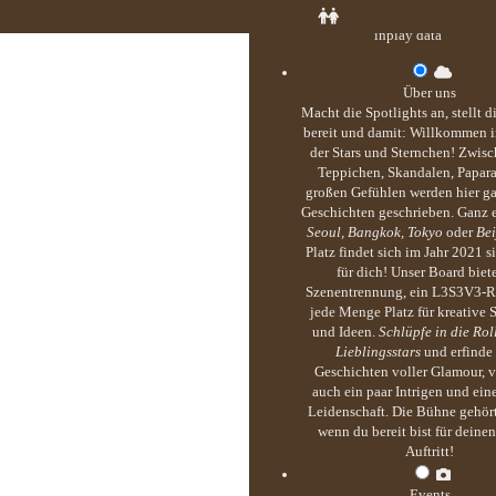
inplay data
Über uns
Macht die Spotlights an, stellt 
bereit und damit: Willkommen i
der Stars und Sternchen! Zwisc
Teppichen, Skandalen, Papar
großen Gefühlen werden hier g
Geschichten geschrieben. Ganz 
Seoul, Bangkok, Tokyo
oder
Bei
Platz findet sich im Jahr 2021 s
für dich! Unser Board biete
Szenentrennung, ein L3S3V3-R
jede Menge Platz für kreative S
und Ideen.
Schlüpfe in die Rol
Lieblingsstars
und erfinde
Geschichten voller Glamour, v
auch ein paar Intrigen und ei
Leidenschaft. Die Bühne gehört
wenn du bereit bist für deine
Auftritt!
Events