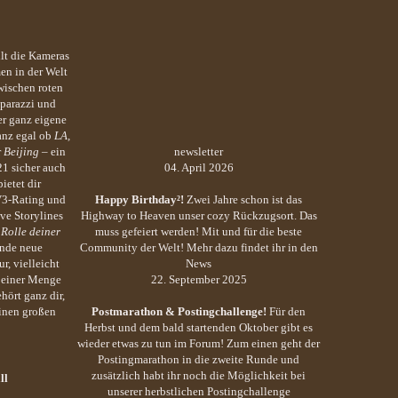
llt die Kameras
en in der Welt
wischen roten
parazzi und
r ganz eigene
anz egal ob
LA,
r
Beijing
– ein
newsletter
21 sicher auch
04. April 2026
ietet dir
V3-Rating und
Happy Birthday²!
Zwei Jahre schon ist das
ve Storylines
Highway to Heaven unser cozy Rückzugsort. Das
 Rolle deiner
muss gefeiert werden! Mit und für die beste
inde neue
Community der Welt! Mehr dazu findet ihr in den
r, vielleicht
News
d einer Menge
22. September 2025
hört ganz dir,
einen großen
Postmarathon & Postingchallenge!
Für den
Herbst und dem bald startenden Oktober gibt es
wieder etwas zu tun im Forum! Zum einen geht der
Postingmarathon in die zweite Runde und
zusätzlich habt ihr noch die Möglichkeit bei
ll
unserer herbstlichen Postingchallenge