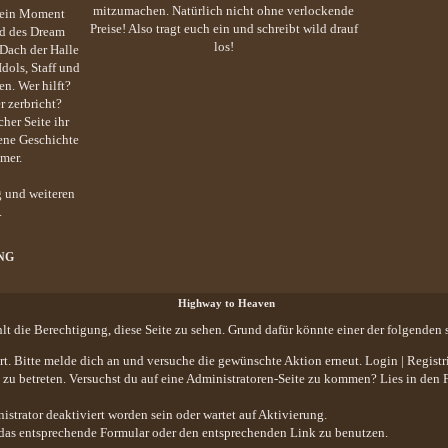
mitzumachen. Natürlich nicht ohne verlockende
– ein Moment
Preise! Also tragt euch ein und schreibt wild drauf
nd des Dream
los!
 Dach der Halle
Idols, Staff und
n. Wer hilft?
 zerbricht?
cher Seite ihr
gene Geschichte
mer.
 und weiteren
.
NG
Highway to Heaven
hlt die Berechtigung, diese Seite zu sehen. Grund dafür könnte einer der folgenden 
iert. Bitte melde dich an und versuche die gewünschte Aktion erneut.
Login
|
Registr
te zu betreten. Versuchst du auf eine Administratoren-Seite zu kommen? Lies in den
trator deaktiviert worden sein oder wartet auf Aktivierung.
att das entsprechende Formular oder den entsprechenden Link zu benutzen.