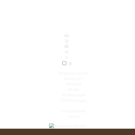
Vergebene Avatare
Wer ist wer?
Wohnorte
Berufe
Musikgruppen
Reservierungen
Gerüchteküche
Awards