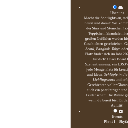
Über uns
Macht die Spotlights an, ste
bereit und damit: Willkomm
der Stars und Sternchen! Z
Teppichen, Skandalen, Pa
großen Gefühlen werden hie
Geschichten geschrieben. G
Seoul, Bangkok, Tokyo
ode
Platz findet sich im Jahr 20
für dich! Unser Board b
Szenentrennung, ein L3S3
jede Menge Platz für kreati
und Ideen.
Schlüpfe in die
Lieblingsstars
und erf
Geschichten voller Glamou
auch ein paar Intrigen un
Leidenschaft. Die Bühne ge
wenn du bereit bist für d
Auftritt!
Events
Plot #1 – Skyfa