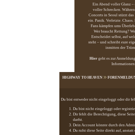
Ein Abend voller Glanz 
voller Schrecken. Währe
Concerts in Seoul stürzt das
ein. Panik. Verletzte. Chaos. 
Fans kämpfen ums Überlebe
Wer braucht Rettung? Wer
Entscheidet selbst, auf wel
steht – und schreibt eure ei
inmitten der Trüm
Hier
geht es zur Anmeldung
Informationen
HIGHWAY TO HEAVEN
FORENMELDU
Du bist entweder nicht eingeloggt oder dir fe
Du bist nicht eingeloggt oder registr
Dir fehlt die Berechtigung, diese Sei
darfst.
Dein Account könnte durch den Adminis
Du rufst diese Seite direkt auf, anst