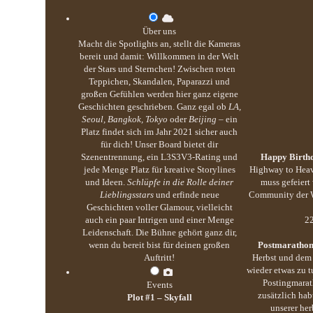
Über uns
Macht die Spotlights an, stellt die Kameras
bereit und damit: Willkommen in der Welt
der Stars und Sternchen! Zwischen roten
Teppichen, Skandalen, Paparazzi und
großen Gefühlen werden hier ganz eigene
Geschichten geschrieben. Ganz egal ob
LA,
Seoul, Bangkok, Tokyo
oder
Beijing
– ein
Platz findet sich im Jahr 2021 sicher auch
für dich! Unser Board bietet dir
Szenentrennung, ein L3S3V3-Rating und
Happy Birthd
jede Menge Platz für kreative Storylines
Highway to Heav
und Ideen.
Schlüpfe in die Rolle deiner
muss gefeiert
Lieblingsstars
und erfinde neue
Community der We
Geschichten voller Glamour, vielleicht
auch ein paar Intrigen und einer Menge
22
Leidenschaft. Die Bühne gehört ganz dir,
wenn du bereit bist für deinen großen
Postmarathon
Auftritt!
Herbst und dem 
wieder etwas zu 
Postingmarat
Events
zusätzlich hab
Plot #1 – Skyfall
unserer her