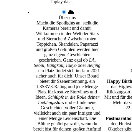
inplay data
Über uns
Macht die Spotlights an, stellt die
Kameras bereit und damit:
Willkommen in der Welt der Stars
und Sternchen! Zwischen roten
Teppichen, Skandalen, Paparazzi
und großen Gefühlen werden hier
ganz eigene Geschichten
geschrieben. Ganz egal ob
LA,
Seoul, Bangkok, Tokyo
oder
Beijing
– ein Platz findet sich im Jahr 2021
sicher auch für dich! Unser Board
bietet dir Szenentrennung, ein
Happy Birth
L3S3V3-Rating und jede Menge
das Highwa
Platz für kreative Storylines und
Rückzugsort.
Ideen.
Schlüpfe in die Rolle deiner
Mit und für di
Lieblingsstars
und erfinde neue
Mehr dazu
Geschichten voller Glamour,
22.
vielleicht auch ein paar Intrigen und
einer Menge Leidenschaft. Die
Postmarathon
Bühne gehört ganz dir, wenn du
den Herbst
bereit bist für deinen großen Auftritt!
Oktober gibt