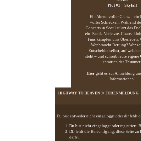
Plot #1 – Skyfall
Ein Abend voller Glanz – ei
voller Schrecken. Während d
Concerts in Seoul stürzt das Dac
ein. Panik. Verletzte. Chaos. Idol
Fans kämpfen ums Überleben. W
Wer braucht Rettung? Wer zer
Entscheidet selbst, auf welcher
steht – und schreibt eure eigene
inmitten der Trümmer.
Hier
geht es zur Anmeldung un
Informationen.
HIGHWAY TO HEAVEN
FORENMELDUNG
Du bist entweder nicht eingeloggt oder dir fehlt 
Du bist nicht eingeloggt oder registriert
Dir fehlt die Berechtigung, diese Seite z
darfst.