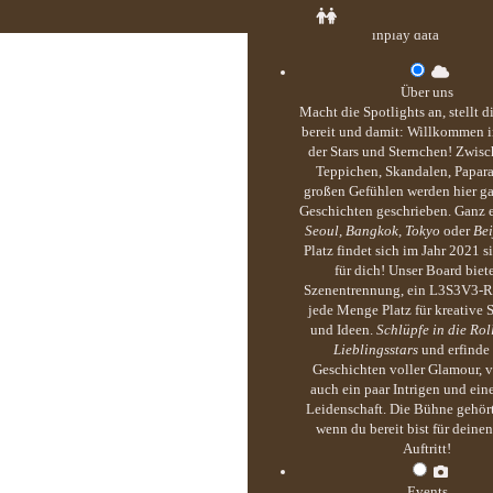
inplay data
Über uns
Macht die Spotlights an, stellt 
bereit und damit: Willkommen i
der Stars und Sternchen! Zwisc
Teppichen, Skandalen, Papar
großen Gefühlen werden hier g
Geschichten geschrieben. Ganz 
Seoul, Bangkok, Tokyo
oder
Bei
Platz findet sich im Jahr 2021 s
für dich! Unser Board biete
Szenentrennung, ein L3S3V3-R
jede Menge Platz für kreative S
und Ideen.
Schlüpfe in die Rol
Lieblingsstars
und erfinde
Geschichten voller Glamour, v
auch ein paar Intrigen und ei
Leidenschaft. Die Bühne gehört
wenn du bereit bist für deine
Auftritt!
Events