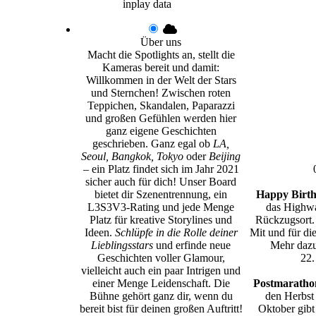
inplay data
Über uns
Macht die Spotlights an, stellt die
Kameras bereit und damit:
Willkommen in der Welt der Stars
und Sternchen! Zwischen roten
Teppichen, Skandalen, Paparazzi
und großen Gefühlen werden hier
ganz eigene Geschichten
geschrieben. Ganz egal ob
LA,
Seoul, Bangkok, Tokyo
oder
Beijing
– ein Platz findet sich im Jahr 2021
sicher auch für dich! Unser Board
bietet dir Szenentrennung, ein
Happy Birth
L3S3V3-Rating und jede Menge
das Highwa
Platz für kreative Storylines und
Rückzugsort.
Ideen.
Schlüpfe in die Rolle deiner
Mit und für di
Lieblingsstars
und erfinde neue
Mehr dazu
Geschichten voller Glamour,
22.
vielleicht auch ein paar Intrigen und
einer Menge Leidenschaft. Die
Postmarathon
Bühne gehört ganz dir, wenn du
den Herbst
bereit bist für deinen großen Auftritt!
Oktober gibt