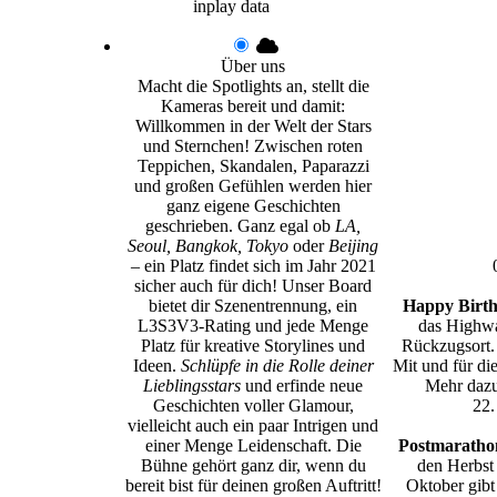
inplay data
Über uns
Macht die Spotlights an, stellt die
Kameras bereit und damit:
Willkommen in der Welt der Stars
und Sternchen! Zwischen roten
Teppichen, Skandalen, Paparazzi
und großen Gefühlen werden hier
ganz eigene Geschichten
geschrieben. Ganz egal ob
LA,
Seoul, Bangkok, Tokyo
oder
Beijing
– ein Platz findet sich im Jahr 2021
sicher auch für dich! Unser Board
bietet dir Szenentrennung, ein
Happy Birth
L3S3V3-Rating und jede Menge
das Highwa
Platz für kreative Storylines und
Rückzugsort.
Ideen.
Schlüpfe in die Rolle deiner
Mit und für di
Lieblingsstars
und erfinde neue
Mehr dazu
Geschichten voller Glamour,
22.
vielleicht auch ein paar Intrigen und
einer Menge Leidenschaft. Die
Postmarathon
Bühne gehört ganz dir, wenn du
den Herbst
bereit bist für deinen großen Auftritt!
Oktober gibt