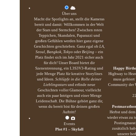
Über uns
Macht die Spotlights an, stellt die Kameras
bereit und damit: Willkommen in der Welt
der Stars und Sternchen! Zwischen roten
Teppichen, Skandalen, Paparazzi und
großen Gefühlen werden hier ganz eigene
Geschichten geschrieben. Ganz egal ob
LA,
Seoul, Bangkok, Tokyo
oder
Beijing
– ein
Platz findet sich im Jahr 2021 sicher auch
für dich! Unser Board bietet dir
Szenentrennung, ein L3S3V3-Rating und
Happy Birthd
jede Menge Platz für kreative Storylines
Highway to Heav
und Ideen.
Schlüpfe in die Rolle deiner
muss gefeiert
Lieblingsstars
und erfinde neue
Community der We
Geschichten voller Glamour, vielleicht
auch ein paar Intrigen und einer Menge
22
Leidenschaft. Die Bühne gehört ganz dir,
wenn du bereit bist für deinen großen
Postmarathon
Auftritt!
Herbst und dem 
wieder etwas zu 
Postingmarat
Events
zusätzlich hab
Plot #1 – Skyfall
unserer her