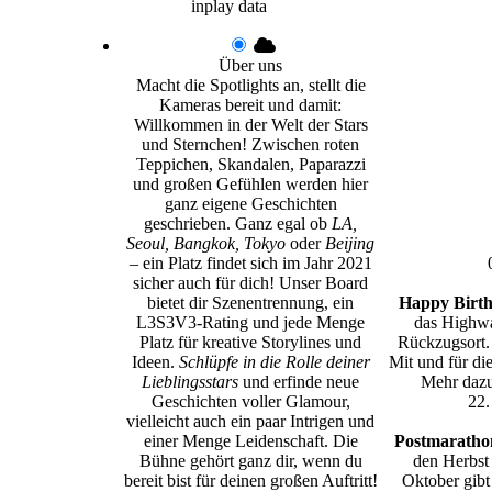
inplay data
Über uns
Macht die Spotlights an, stellt die
Kameras bereit und damit:
Willkommen in der Welt der Stars
und Sternchen! Zwischen roten
Teppichen, Skandalen, Paparazzi
und großen Gefühlen werden hier
ganz eigene Geschichten
geschrieben. Ganz egal ob
LA,
Seoul, Bangkok, Tokyo
oder
Beijing
– ein Platz findet sich im Jahr 2021
sicher auch für dich! Unser Board
bietet dir Szenentrennung, ein
Happy Birth
L3S3V3-Rating und jede Menge
das Highwa
Platz für kreative Storylines und
Rückzugsort.
Ideen.
Schlüpfe in die Rolle deiner
Mit und für di
Lieblingsstars
und erfinde neue
Mehr dazu
Geschichten voller Glamour,
22.
vielleicht auch ein paar Intrigen und
einer Menge Leidenschaft. Die
Postmarathon
Bühne gehört ganz dir, wenn du
den Herbst
bereit bist für deinen großen Auftritt!
Oktober gibt