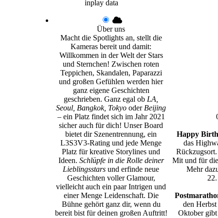
inplay data
Über uns
Macht die Spotlights an, stellt die
Kameras bereit und damit:
Willkommen in der Welt der Stars
und Sternchen! Zwischen roten
Teppichen, Skandalen, Paparazzi
und großen Gefühlen werden hier
ganz eigene Geschichten
geschrieben. Ganz egal ob
LA,
Seoul, Bangkok, Tokyo
oder
Beijing
– ein Platz findet sich im Jahr 2021
sicher auch für dich! Unser Board
bietet dir Szenentrennung, ein
Happy Birth
L3S3V3-Rating und jede Menge
das Highwa
Platz für kreative Storylines und
Rückzugsort.
Ideen.
Schlüpfe in die Rolle deiner
Mit und für di
Lieblingsstars
und erfinde neue
Mehr dazu
Geschichten voller Glamour,
22.
vielleicht auch ein paar Intrigen und
einer Menge Leidenschaft. Die
Postmarathon
Bühne gehört ganz dir, wenn du
den Herbst
bereit bist für deinen großen Auftritt!
Oktober gibt