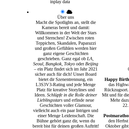
inplay data
Über uns
Macht die Spotlights an, stellt die
Kameras bereit und damit:
Willkommen in der Welt der Stars
und Sternchen! Zwischen roten
Teppichen, Skandalen, Paparazzi
und großen Gefühlen werden hier
ganz eigene Geschichten
geschrieben. Ganz egal ob
LA,
Seoul, Bangkok, Tokyo
oder
Beijing
– ein Platz findet sich im Jahr 2021
sicher auch für dich! Unser Board
bietet dir Szenentrennung, ein
Happy Birth
L3S3V3-Rating und jede Menge
das Highwa
Platz für kreative Storylines und
Rückzugsort.
Ideen.
Schlüpfe in die Rolle deiner
Mit und für di
Lieblingsstars
und erfinde neue
Mehr dazu
Geschichten voller Glamour,
22.
vielleicht auch ein paar Intrigen und
einer Menge Leidenschaft. Die
Postmarathon
Bühne gehört ganz dir, wenn du
den Herbst
bereit bist für deinen großen Auftritt!
Oktober gibt