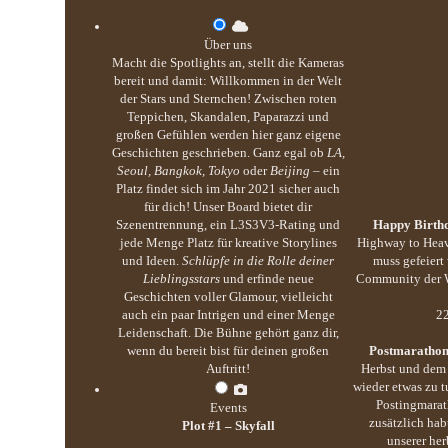
Über uns
Macht die Spotlights an, stellt die Kameras
bereit und damit: Willkommen in der Welt
der Stars und Sternchen! Zwischen roten
Teppichen, Skandalen, Paparazzi und
großen Gefühlen werden hier ganz eigene
Geschichten geschrieben. Ganz egal ob
LA,
Seoul, Bangkok, Tokyo
oder
Beijing
– ein
Platz findet sich im Jahr 2021 sicher auch
für dich! Unser Board bietet dir
Szenentrennung, ein L3S3V3-Rating und
Happy Birthd
jede Menge Platz für kreative Storylines
Highway to Heav
und Ideen.
Schlüpfe in die Rolle deiner
muss gefeiert
Lieblingsstars
und erfinde neue
Community der We
Geschichten voller Glamour, vielleicht
auch ein paar Intrigen und einer Menge
22
Leidenschaft. Die Bühne gehört ganz dir,
wenn du bereit bist für deinen großen
Postmarathon
Auftritt!
Herbst und dem 
wieder etwas zu 
Postingmarat
Events
zusätzlich hab
Plot #1 – Skyfall
unserer her