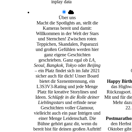
inplay data
Über uns
Macht die Spotlights an, stellt die
Kameras bereit und damit:
Willkommen in der Welt der Stars
und Sternchen! Zwischen roten
Teppichen, Skandalen, Paparazzi
und großen Gefühlen werden hier
ganz eigene Geschichten
geschrieben. Ganz egal ob
LA,
Seoul, Bangkok, Tokyo
oder
Beijing
– ein Platz findet sich im Jahr 2021
sicher auch für dich! Unser Board
bietet dir Szenentrennung, ein
Happy Birth
L3S3V3-Rating und jede Menge
das Highwa
Platz für kreative Storylines und
Rückzugsort.
Ideen.
Schlüpfe in die Rolle deiner
Mit und für di
Lieblingsstars
und erfinde neue
Mehr dazu
Geschichten voller Glamour,
22.
vielleicht auch ein paar Intrigen und
einer Menge Leidenschaft. Die
Postmarathon
Bühne gehört ganz dir, wenn du
den Herbst
bereit bist für deinen großen Auftritt!
Oktober gibt