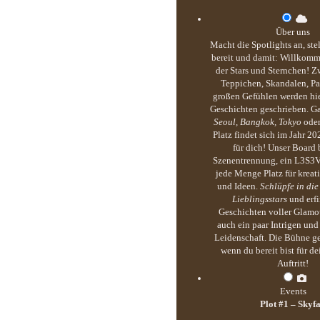
Über uns
Macht die Spotlights an, ste
bereit und damit: Willkomm
der Stars und Sternchen! Z
Teppichen, Skandalen, Pa
großen Gefühlen werden hie
Geschichten geschrieben. G
Seoul, Bangkok, Tokyo
ode
Platz findet sich im Jahr 20
für dich! Unser Board b
Szenentrennung, ein L3S3
jede Menge Platz für kreati
und Ideen.
Schlüpfe in die
Lieblingsstars
und erf
Geschichten voller Glamou
auch ein paar Intrigen un
Leidenschaft. Die Bühne ge
wenn du bereit bist für d
Auftritt!
Events
Plot #1 – Skyfa