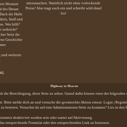
mitzumachen. Natürlich nicht ohne verlockende
– ein Moment
Preise! Also tragt euch ein und schreibt wild drauf
nd des Dream
los!
 Dach der Halle
Idols, Staff und
n. Wer hilft?
 zerbricht?
cher Seite ihr
gene Geschichte
mer.
 und weiteren
.
NG
Highway to Heaven
hlt die Berechtigung, diese Seite zu sehen. Grund dafür könnte einer der folgenden 
iert. Bitte melde dich an und versuche die gewünschte Aktion erneut.
Login
|
Registr
te zu betreten. Versuchst du auf eine Administratoren-Seite zu kommen? Lies in den
trator deaktiviert worden sein oder wartet auf Aktivierung.
att das entsprechende Formular oder den entsprechenden Link zu benutzen.