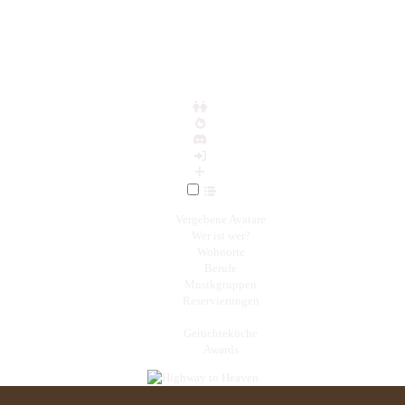
Vergebene Avatare
Wer ist wer?
Wohnorte
Berufe
Musikgruppen
Reservierungen
Gerüchteküche
Awards