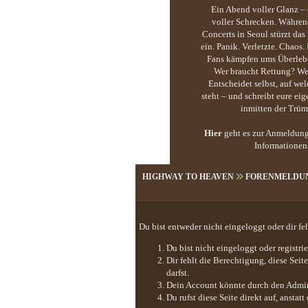
Ein Abend voller Glanz 
voller Schrecken. Währe
Concerts in Seoul stürzt das
ein. Panik. Verletzte. Chaos. 
Fans kämpfen ums Überlebe
Wer braucht Rettung? Wer
Entscheidet selbst, auf wel
steht – und schreibt eure ei
inmitten der Trüm
Hier
geht es zur Anmeldung
Informationen
HIGHWAY TO HEAVEN
FORENMELDU
Du bist entweder nicht eingeloggt oder dir fe
Du bist nicht eingeloggt oder registr
Dir fehlt die Berechtigung, diese Sei
darfst.
Dein Account könnte durch den Adminis
Du rufst diese Seite direkt auf, anst