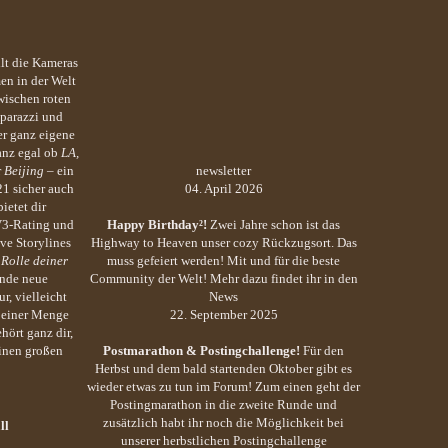
llt die Kameras
en in der Welt
wischen roten
parazzi und
r ganz eigene
anz egal ob
LA,
r
Beijing
– ein
newsletter
21 sicher auch
04. April 2026
ietet dir
V3-Rating und
Happy Birthday²!
Zwei Jahre schon ist das
ve Storylines
Highway to Heaven unser cozy Rückzugsort. Das
 Rolle deiner
muss gefeiert werden! Mit und für die beste
inde neue
Community der Welt! Mehr dazu findet ihr in den
r, vielleicht
News
d einer Menge
22. September 2025
hört ganz dir,
einen großen
Postmarathon & Postingchallenge!
Für den
Herbst und dem bald startenden Oktober gibt es
wieder etwas zu tun im Forum! Zum einen geht der
Postingmarathon in die zweite Runde und
zusätzlich habt ihr noch die Möglichkeit bei
ll
unserer herbstlichen Postingchallenge