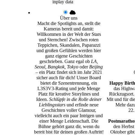
inplay data
Über uns
Macht die Spotlights an, stellt die
Kameras bereit und damit:
Willkommen in der Welt der Stars
und Sternchen! Zwischen roten
Teppichen, Skandalen, Paparazzi
und großen Gefühlen werden hier
ganz eigene Geschichten
geschrieben. Ganz egal ob
LA,
Seoul, Bangkok, Tokyo
oder
Beijing
– ein Platz findet sich im Jahr 2021
sicher auch für dich! Unser Board
bietet dir Szenentrennung, ein
Happy Birth
L3S3V3-Rating und jede Menge
das Highwa
Platz für kreative Storylines und
Rückzugsort.
Ideen.
Schlüpfe in die Rolle deiner
Mit und für di
Lieblingsstars
und erfinde neue
Mehr dazu
Geschichten voller Glamour,
22.
vielleicht auch ein paar Intrigen und
einer Menge Leidenschaft. Die
Postmarathon
Bühne gehört ganz dir, wenn du
den Herbst
bereit bist für deinen großen Auftritt!
Oktober gibt