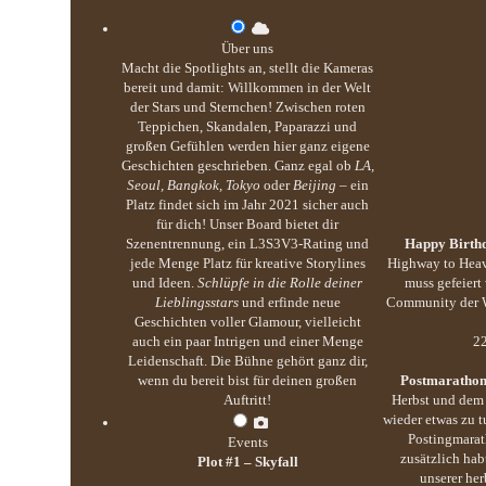
Über uns
Macht die Spotlights an, stellt die Kameras
bereit und damit: Willkommen in der Welt
der Stars und Sternchen! Zwischen roten
Teppichen, Skandalen, Paparazzi und
großen Gefühlen werden hier ganz eigene
Geschichten geschrieben. Ganz egal ob
LA,
Seoul, Bangkok, Tokyo
oder
Beijing
– ein
Platz findet sich im Jahr 2021 sicher auch
für dich! Unser Board bietet dir
Szenentrennung, ein L3S3V3-Rating und
Happy Birthd
jede Menge Platz für kreative Storylines
Highway to Heav
und Ideen.
Schlüpfe in die Rolle deiner
muss gefeiert
Lieblingsstars
und erfinde neue
Community der We
Geschichten voller Glamour, vielleicht
auch ein paar Intrigen und einer Menge
22
Leidenschaft. Die Bühne gehört ganz dir,
wenn du bereit bist für deinen großen
Postmarathon
Auftritt!
Herbst und dem 
wieder etwas zu 
Postingmarat
Events
zusätzlich hab
Plot #1 – Skyfall
unserer her