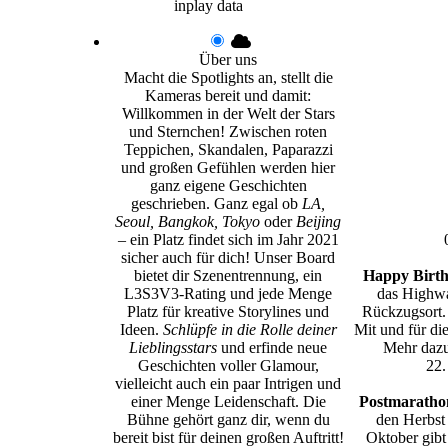
inplay data
Über uns
Macht die Spotlights an, stellt die
Kameras bereit und damit:
Willkommen in der Welt der Stars
und Sternchen! Zwischen roten
Teppichen, Skandalen, Paparazzi
und großen Gefühlen werden hier
ganz eigene Geschichten
geschrieben. Ganz egal ob
LA,
Seoul, Bangkok, Tokyo
oder
Beijing
– ein Platz findet sich im Jahr 2021
sicher auch für dich! Unser Board
bietet dir Szenentrennung, ein
Happy Birth
L3S3V3-Rating und jede Menge
das Highwa
Platz für kreative Storylines und
Rückzugsort.
Ideen.
Schlüpfe in die Rolle deiner
Mit und für di
Lieblingsstars
und erfinde neue
Mehr dazu
Geschichten voller Glamour,
22.
vielleicht auch ein paar Intrigen und
einer Menge Leidenschaft. Die
Postmarathon
Bühne gehört ganz dir, wenn du
den Herbst
bereit bist für deinen großen Auftritt!
Oktober gibt