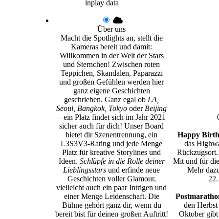
inplay data
Über uns
Macht die Spotlights an, stellt die
Kameras bereit und damit:
Willkommen in der Welt der Stars
und Sternchen! Zwischen roten
Teppichen, Skandalen, Paparazzi
und großen Gefühlen werden hier
ganz eigene Geschichten
geschrieben. Ganz egal ob
LA,
Seoul, Bangkok, Tokyo
oder
Beijing
– ein Platz findet sich im Jahr 2021
sicher auch für dich! Unser Board
bietet dir Szenentrennung, ein
Happy Birth
L3S3V3-Rating und jede Menge
das Highwa
Platz für kreative Storylines und
Rückzugsort.
Ideen.
Schlüpfe in die Rolle deiner
Mit und für di
Lieblingsstars
und erfinde neue
Mehr dazu
Geschichten voller Glamour,
22.
vielleicht auch ein paar Intrigen und
einer Menge Leidenschaft. Die
Postmarathon
Bühne gehört ganz dir, wenn du
den Herbst
bereit bist für deinen großen Auftritt!
Oktober gibt