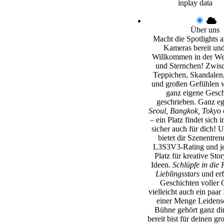
inplay data
Über uns
Macht die Spotlights an
Kameras bereit und
Willkommen in der Wel
und Sternchen! Zwisc
Teppichen, Skandalen,
und großen Gefühlen w
ganz eigene Gesch
geschrieben. Ganz e
Seoul, Bangkok, Tokyo
– ein Platz findet sich 
sicher auch für dich! 
bietet dir Szenentren
L3S3V3-Rating und j
Platz für kreative Sto
Ideen.
Schlüpfe in die 
Lieblingsstars
und erf
Geschichten voller 
vielleicht auch ein paar
einer Menge Leidensc
Bühne gehört ganz di
bereit bist für deinen gr