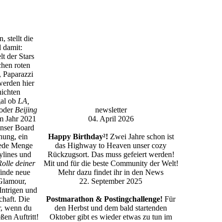
, stellt die
 damit:
t der Stars
hen roten
 Paparazzi
erden hier
ichten
gal ob
LA,
oder
Beijing
newsletter
im Jahr 2021
04. April 2026
Unser Board
nung, ein
Happy Birthday²!
Zwei Jahre schon ist
ede Menge
das Highway to Heaven unser cozy
rylines und
Rückzugsort. Das muss gefeiert werden!
Rolle deiner
Mit und für die beste Community der Welt!
inde neue
Mehr dazu findet ihr in den News
Glamour,
22. September 2025
 Intrigen und
haft. Die
Postmarathon & Postingchallenge!
Für
r, wenn du
den Herbst und dem bald startenden
oßen Auftritt!
Oktober gibt es wieder etwas zu tun im