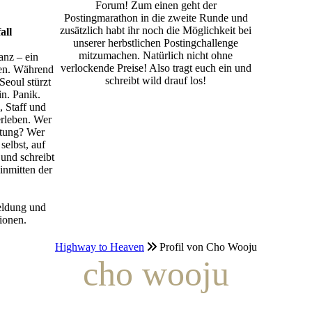
Forum! Zum einen geht der
Postingmarathon in die zweite Runde und
zusätzlich habt ihr noch die Möglichkeit bei
all
unserer herbstlichen Postingchallenge
mitzumachen. Natürlich nicht ohne
anz – ein
verlockende Preise! Also tragt euch ein und
en. Während
schreibt wild drauf los!
Seoul stürzt
in. Panik.
, Staff und
rleben. Wer
ttung? Wer
selbst, auf
 und schreibt
inmitten der
eldung und
ionen.
Highway to Heaven
Profil von Cho Wooju
cho wooju