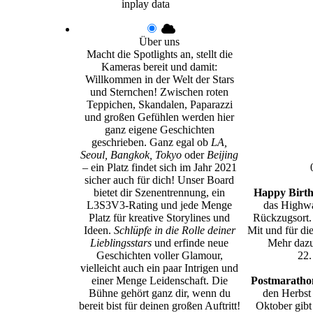
inplay data
Über uns
Macht die Spotlights an, stellt die
Kameras bereit und damit:
Willkommen in der Welt der Stars
und Sternchen! Zwischen roten
Teppichen, Skandalen, Paparazzi
und großen Gefühlen werden hier
ganz eigene Geschichten
geschrieben. Ganz egal ob
LA,
Seoul, Bangkok, Tokyo
oder
Beijing
– ein Platz findet sich im Jahr 2021
sicher auch für dich! Unser Board
bietet dir Szenentrennung, ein
Happy Birth
L3S3V3-Rating und jede Menge
das Highwa
Platz für kreative Storylines und
Rückzugsort.
Ideen.
Schlüpfe in die Rolle deiner
Mit und für di
Lieblingsstars
und erfinde neue
Mehr dazu
Geschichten voller Glamour,
22.
vielleicht auch ein paar Intrigen und
einer Menge Leidenschaft. Die
Postmarathon
Bühne gehört ganz dir, wenn du
den Herbst
bereit bist für deinen großen Auftritt!
Oktober gibt