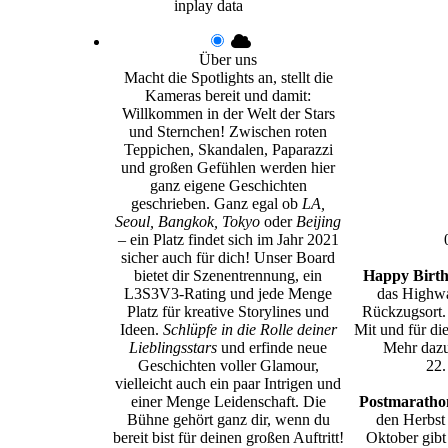
inplay data
Über uns
Macht die Spotlights an, stellt die
Kameras bereit und damit:
Willkommen in der Welt der Stars
und Sternchen! Zwischen roten
Teppichen, Skandalen, Paparazzi
und großen Gefühlen werden hier
ganz eigene Geschichten
geschrieben. Ganz egal ob
LA,
Seoul, Bangkok, Tokyo
oder
Beijing
– ein Platz findet sich im Jahr 2021
sicher auch für dich! Unser Board
bietet dir Szenentrennung, ein
Happy Birth
L3S3V3-Rating und jede Menge
das Highwa
Platz für kreative Storylines und
Rückzugsort.
Ideen.
Schlüpfe in die Rolle deiner
Mit und für di
Lieblingsstars
und erfinde neue
Mehr dazu
Geschichten voller Glamour,
22.
vielleicht auch ein paar Intrigen und
einer Menge Leidenschaft. Die
Postmarathon
Bühne gehört ganz dir, wenn du
den Herbst
bereit bist für deinen großen Auftritt!
Oktober gibt