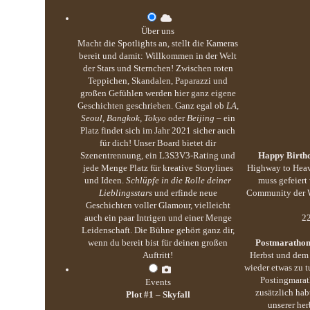
Über uns
Macht die Spotlights an, stellt die Kameras
bereit und damit: Willkommen in der Welt
der Stars und Sternchen! Zwischen roten
Teppichen, Skandalen, Paparazzi und
großen Gefühlen werden hier ganz eigene
Geschichten geschrieben. Ganz egal ob
LA,
Seoul, Bangkok, Tokyo
oder
Beijing
– ein
Platz findet sich im Jahr 2021 sicher auch
für dich! Unser Board bietet dir
Szenentrennung, ein L3S3V3-Rating und
Happy Birthd
jede Menge Platz für kreative Storylines
Highway to Heav
und Ideen.
Schlüpfe in die Rolle deiner
muss gefeiert
Lieblingsstars
und erfinde neue
Community der We
Geschichten voller Glamour, vielleicht
auch ein paar Intrigen und einer Menge
22
Leidenschaft. Die Bühne gehört ganz dir,
wenn du bereit bist für deinen großen
Postmarathon
Auftritt!
Herbst und dem 
wieder etwas zu 
Postingmarat
Events
zusätzlich hab
Plot #1 – Skyfall
unserer her