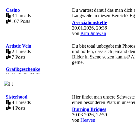
Casino
Du wartest darauf das man dich a
3 Threads
Langweile in diesen Bereich? Egal
107 Posts
Assoziationskette
20.01.2026, 20:36
von
Kim Jinhwan
Artistic Vein
Du bist total unbegabt mit Phot
2 Threads
und hoffen, dass sich jemand de
Bilder in Szene setzen kannst? A
7 Posts
gerne.
Grafikgeschenke
18.10.2025, 21:35
von
Cha Joowan
Sisterhood
Hier findet man unsere Schwestern
4 Threads
einen besonderen Platz in unser
4 Posts
Burning Bridges
30.03.2026, 22:59
von
Heaven