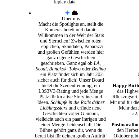
inplay data
Über uns
Macht die Spotlights an, stellt die
Kameras bereit und damit:
Willkommen in der Welt der Stars
und Sternchen! Zwischen roten
Teppichen, Skandalen, Paparazzi
und großen Gefühlen werden hier
ganz eigene Geschichten
geschrieben. Ganz egal ob
LA,
Seoul, Bangkok, Tokyo
oder
Beijing
– ein Platz findet sich im Jahr 2021
sicher auch für dich! Unser Board
bietet dir Szenentrennung, ein
Happy Birth
L3S3V3-Rating und jede Menge
das Highwa
Platz für kreative Storylines und
Rückzugsort.
Ideen.
Schlüpfe in die Rolle deiner
Mit und für di
Lieblingsstars
und erfinde neue
Mehr dazu
Geschichten voller Glamour,
22.
vielleicht auch ein paar Intrigen und
einer Menge Leidenschaft. Die
Postmarathon
Bühne gehört ganz dir, wenn du
den Herbst
bereit bist für deinen großen Auftritt!
Oktober gibt