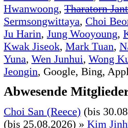
Hwanwoong
,
Tharatorn Jan
Sermsongwittaya
,
Choi Be
Ju Harin
,
Jung Wooyoung
,
Kwak Jiseok
,
Mark Tuan
,
N
Yuna
,
Wen Junhui
,
Wong K
Jeongin
, Google, Bing, App
Abwesende Mitgliede
Choi San
(Reece)
(bis 30.0
(bis 25.08.2026) »
Kim Jinh