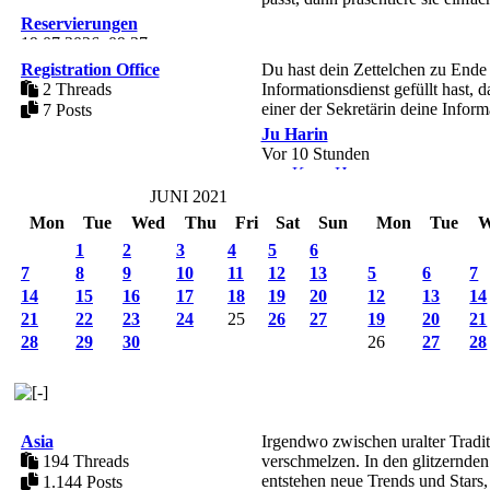
Reservierungen
19.07.2026, 09:37
von
Kim Jisoo
Registration Office
Du hast dein Zettelchen zu Ende a
2 Threads
Informationsdienst gefüllt hast, 
einer der Sekretärin deine Info
7 Posts
Ju Harin
Vor 10 Stunden
von
Kang Hyunggu
JUNI 2021
Mon
Tue
Wed
Thu
Fri
Sat
Sun
Mon
Tue
W
1
2
3
4
5
6
7
8
9
10
11
12
13
5
6
7
14
15
16
17
18
19
20
12
13
14
21
22
23
24
25
26
27
19
20
21
28
29
30
26
27
28
Asia
Irgendwo zwischen uralter Tradi
194 Threads
verschmelzen. In den glitzernde
entstehen neue Trends und Stars, 
1.144 Posts