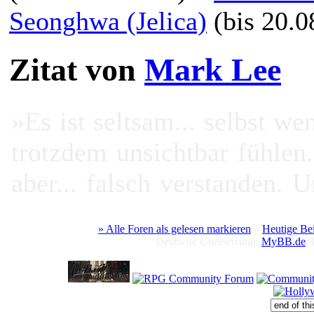
Seonghwa (Jelica)
(bis 20.0
Zitat von
Mark Lee
»Es ist seltsam... selbst we
trotzdem unsichtbar fühlen.
aber... falsch verstanden.
einzige Ort, an dem ich d
» Alle Foren als gelesen markieren
»
Heutige Be
ergibt. Nicht einmal, weil 
Deutsche Übersetzung:
MyBB.de
,
weil mich dieser Prozess d
ehrlich zu sein.«