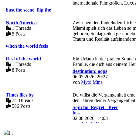
internationale Filmgrößen, Luxus
bust the scene, flip the
...
04.08.2026, 11:34
North America
Zwischen den funkelnden Lichte
von
Kim Chaehyun
1 Threads
Miami spielt sich das Leben so ma
geboren, Schlagzeilen geschriebe
5 Posts
Traum und Realität aufeinandertr
when the world feels
too ...
11.06.2026, 11:20
Rest of the world
Ein Urlaub in der prallen Sonne 
von
Elizabeth Olsen
1 Threads
Familie, die dich aus deinem Heim
8 Posts
destination: oops
06.05.2026, 20:27
von
Myoi Mina
Times flies by
Du willst die Vergangenheit erneu
74 Threads
den Jahren deiner Vergangenheit
586 Posts
Soju for Regret - Beer
fo...
02.08.2026, 14:03
von
Adachi Yuto