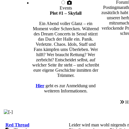
Forum!
Postingmarath
Events
zusätzlich habt
Plot #1 – Skyfall
unserer herb
mitzumache
Ein Abend voller Glanz – ein
verlockende Pr
Moment voller Schrecken. Während
schre
des Dream Concerts in Seoul stürzt
das Dach der Halle ein. Panik.
Verletzte. Chaos. Idols, Staff und
Fans kämpfen ums Überleben. Wer
hilft? Wer braucht Rettung? Wer
zerbricht? Entscheidet selbst, auf
welcher Seite ihr steht – und schreibt
eure eigene Geschichte inmitten der
Trümmer.
Hier
geht es zur Anmeldung und
weiteren Informationen.
H
Red Thread
Leider wird man wohl nirgends m