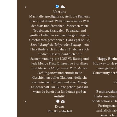
Über uns
Macht die Spotlights an, stellt die Kameras
bereit und damit: Willkommen in der Welt
der Stars und Sternchen! Zwischen roten
Teppichen, Skandalen, Paparazzi und
großen Gefühlen werden hier ganz eigene
Geschichten geschrieben. Ganz egal ob
LA,
Seoul, Bangkok, Tokyo
oder
Beijing
– ein
Platz findet sich im Jahr 2021 sicher auch
für dich! Unser Board bietet dir
Szenentrennung, ein L3S3V3-Rating und
Happy Birthd
jede Menge Platz für kreative Storylines
Highway to Heav
und Ideen.
Schlüpfe in die Rolle deiner
muss gefeiert
Lieblingsstars
und erfinde neue
Community der We
Geschichten voller Glamour, vielleicht
auch ein paar Intrigen und einer Menge
22
Leidenschaft. Die Bühne gehört ganz dir,
wenn du bereit bist für deinen großen
Postmarathon
Auftritt!
Herbst und dem 
wieder etwas zu 
Postingmarat
Events
zusätzlich hab
Plot #1 – Skyfall
unserer her