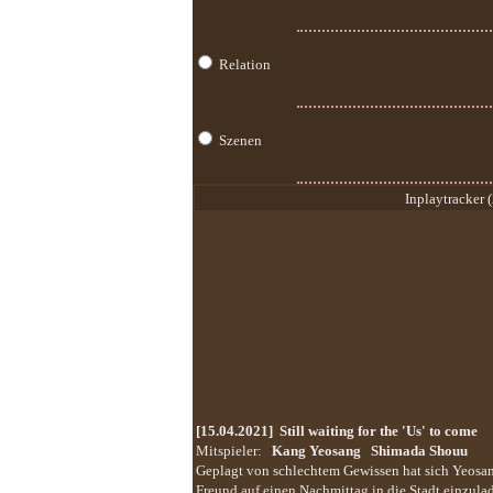
Relation
Szenen
Inplaytracker (
[15.04.2021]
Still waiting for the 'Us' to come
Mitspieler:
Kang Yeosang
Shimada Shouu
Geplagt von schlechtem Gewissen hat sich Yeosan
Freund auf einen Nachmittag in die Stadt einzula