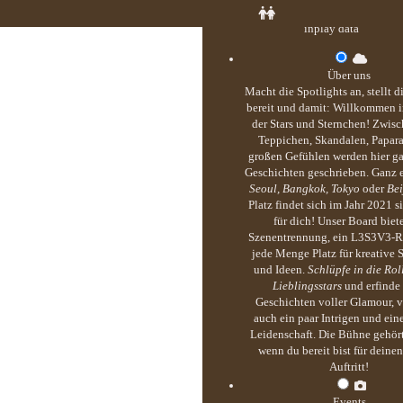
inplay data
Über uns
Macht die Spotlights an, stellt 
bereit und damit: Willkommen i
der Stars und Sternchen! Zwisc
Teppichen, Skandalen, Papar
großen Gefühlen werden hier g
Geschichten geschrieben. Ganz 
Seoul, Bangkok, Tokyo
oder
Bei
Platz findet sich im Jahr 2021 s
für dich! Unser Board biete
Szenentrennung, ein L3S3V3-R
jede Menge Platz für kreative S
und Ideen.
Schlüpfe in die Rol
Lieblingsstars
und erfinde
Geschichten voller Glamour, v
auch ein paar Intrigen und ei
Leidenschaft. Die Bühne gehört
wenn du bereit bist für deine
Auftritt!
Events