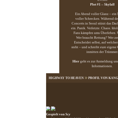
Plot #1 – Skyfall
Ein Abend voller Glanz – ei
voller Schrecken. Während d
Concerts in Seoul stürzt das Dac
ein. Panik. Verletzte. Chaos. Idol
Fans kämpfen ums Überleben. W
Wer braucht Rettung? Wer zer
Entscheidet selbst, auf welcher
steht – und schreibt eure eigene
inmitten der Trümmer.
Hier
geht es zur Anmeldung un
Informationen.
HIGHWAY TO HEAVEN
PROFIL VON KAN
Gespielt von
Scy