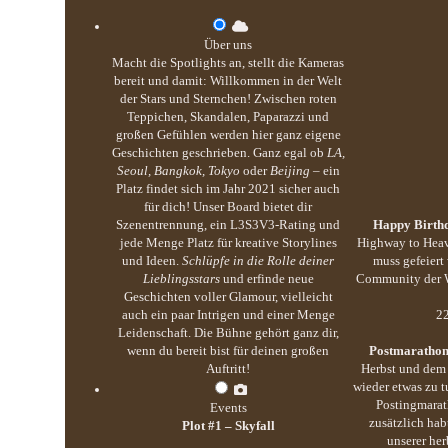
Über uns
Macht die Spotlights an, stellt die Kameras
bereit und damit: Willkommen in der Welt
der Stars und Sternchen! Zwischen roten
Teppichen, Skandalen, Paparazzi und
großen Gefühlen werden hier ganz eigene
Geschichten geschrieben. Ganz egal ob
LA,
Seoul, Bangkok, Tokyo
oder
Beijing
– ein
Platz findet sich im Jahr 2021 sicher auch
für dich! Unser Board bietet dir
Szenentrennung, ein L3S3V3-Rating und
Happy Birthd
jede Menge Platz für kreative Storylines
Highway to Heav
und Ideen.
Schlüpfe in die Rolle deiner
muss gefeiert
Lieblingsstars
und erfinde neue
Community der We
Geschichten voller Glamour, vielleicht
auch ein paar Intrigen und einer Menge
22
Leidenschaft. Die Bühne gehört ganz dir,
wenn du bereit bist für deinen großen
Postmarathon
Auftritt!
Herbst und dem 
wieder etwas zu 
Postingmarat
Events
zusätzlich hab
Plot #1 – Skyfall
unserer her