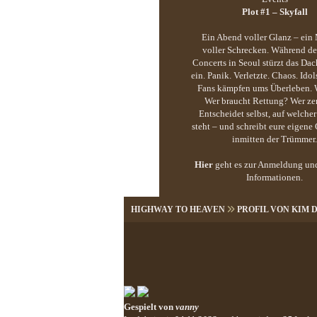
Plot #1 – Skyfall
Ein Abend voller Glanz – ei
voller Schrecken. Während d
Concerts in Seoul stürzt das Dac
ein. Panik. Verletzte. Chaos. Idol
Fans kämpfen ums Überleben. W
Wer braucht Rettung? Wer zer
Entscheidet selbst, auf welcher
steht – und schreibt eure eigene
inmitten der Trümmer.
Hier
geht es zur Anmeldung un
Informationen.
HIGHWAY TO HEAVEN
PROFIL VON KIM
Gespielt von
vanny