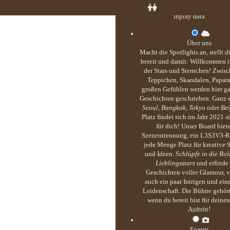
inplay data
Über uns
Macht die Spotlights an, stellt 
bereit und damit: Willkommen i
der Stars und Sternchen! Zwisc
Teppichen, Skandalen, Papar
großen Gefühlen werden hier g
Geschichten geschrieben. Ganz 
Seoul, Bangkok, Tokyo
oder
Bei
Platz findet sich im Jahr 2021 s
für dich! Unser Board biete
Szenentrennung, ein L3S3V3-R
jede Menge Platz für kreative S
und Ideen.
Schlüpfe in die Rol
Lieblingsstars
und erfinde
Geschichten voller Glamour, v
auch ein paar Intrigen und ei
Leidenschaft. Die Bühne gehört
wenn du bereit bist für deine
Auftritt!
Events