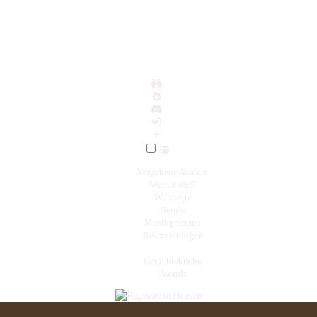
Vergebene Avatare
Wer ist wer?
Wohnorte
Berufe
Musikgruppen
Reservierungen
Gerüchteküche
Awards