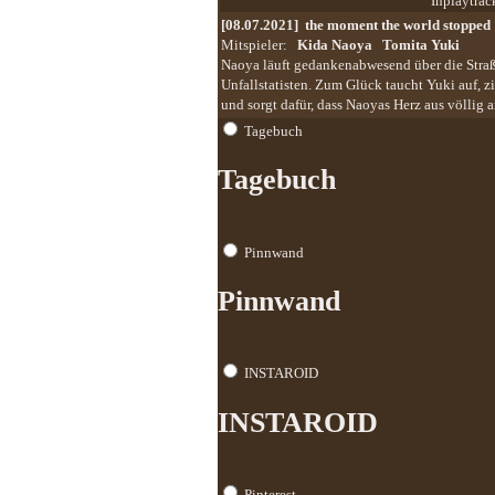
Inplaytrac
[08.07.2021]
the moment the world stopped
Mitspieler:
Kida Naoya
Tomita Yuki
Naoya läuft gedankenabwesend über die Straß
Unfallstatisten. Zum Glück taucht Yuki auf,
und sorgt dafür, dass Naoyas Herz aus völlig 
Tagebuch
Tagebuch
Pinnwand
Pinnwand
INSTAROID
INSTAROID
Pinterest