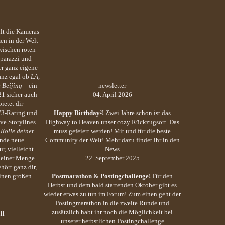
llt die Kameras
en in der Welt
wischen roten
parazzi und
r ganz eigene
anz egal ob
LA,
r
Beijing
– ein
newsletter
21 sicher auch
04. April 2026
ietet dir
V3-Rating und
Happy Birthday²!
Zwei Jahre schon ist das
ve Storylines
Highway to Heaven unser cozy Rückzugsort. Das
 Rolle deiner
muss gefeiert werden! Mit und für die beste
inde neue
Community der Welt! Mehr dazu findet ihr in den
r, vielleicht
News
d einer Menge
22. September 2025
hört ganz dir,
einen großen
Postmarathon & Postingchallenge!
Für den
Herbst und dem bald startenden Oktober gibt es
wieder etwas zu tun im Forum! Zum einen geht der
Postingmarathon in die zweite Runde und
zusätzlich habt ihr noch die Möglichkeit bei
ll
unserer herbstlichen Postingchallenge