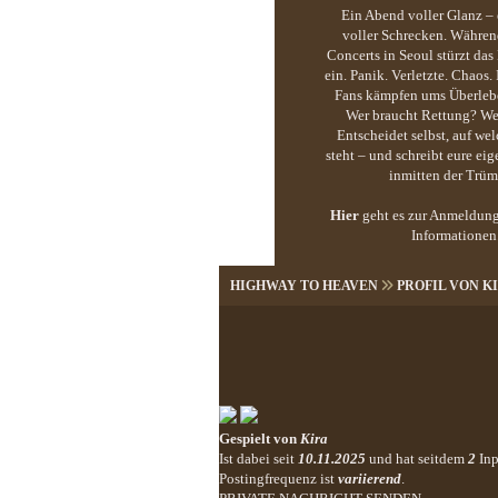
Ein Abend voller Glanz 
voller Schrecken. Währe
Concerts in Seoul stürzt das
ein. Panik. Verletzte. Chaos. 
Fans kämpfen ums Überlebe
Wer braucht Rettung? Wer
Entscheidet selbst, auf wel
steht – und schreibt eure ei
inmitten der Trüm
Hier
geht es zur Anmeldung
Informationen
HIGHWAY TO HEAVEN
PROFIL VON K
Gespielt von
Kira
Ist dabei seit
10.11.2025
und hat seitdem
2
Inp
Postingfrequenz ist
variierend
.