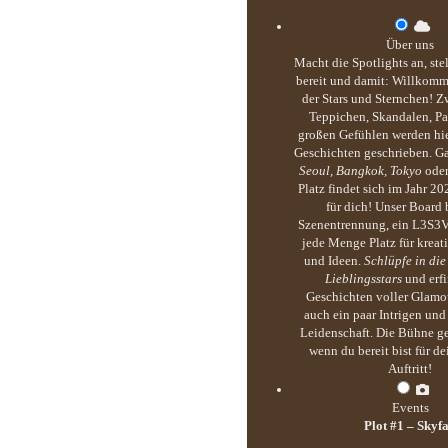
Über uns
Macht die Spotlights an, ste
bereit und damit: Willkomm
der Stars und Sternchen! Z
Teppichen, Skandalen, Pa
großen Gefühlen werden hie
Geschichten geschrieben. G
Seoul, Bangkok, Tokyo
ode
Platz findet sich im Jahr 20
für dich! Unser Board b
Szenentrennung, ein L3S3
jede Menge Platz für kreati
und Ideen.
Schlüpfe in die
Lieblingsstars
und erf
Geschichten voller Glamou
auch ein paar Intrigen un
Leidenschaft. Die Bühne ge
wenn du bereit bist für d
Auftritt!
Events
Plot #1 – Skyfa