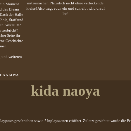
mitzumachen. Natürlich nicht ohne verlockende
– ein Moment
Preise! Also tragt euch ein und schreibt wild drauf
nd des Dream
los!
 Dach der Halle
Idols, Staff und
n. Wer hilft?
 zerbricht?
cher Seite ihr
gene Geschichte
mer.
 und weiteren
.
IDA NAOYA
kida naoya
layposts geschrieben sowie
1
Inplayszenen eröffnet. Zuletzt gesichtet wurde die P