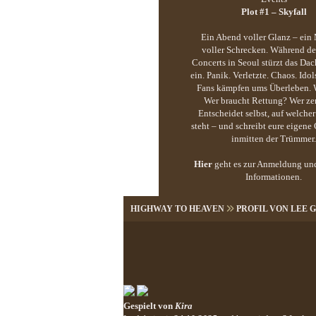
Plot #1 – Skyfall
Ein Abend voller Glanz – ei
voller Schrecken. Während d
Concerts in Seoul stürzt das Dac
ein. Panik. Verletzte. Chaos. Idol
Fans kämpfen ums Überleben. W
Wer braucht Rettung? Wer zer
Entscheidet selbst, auf welcher
steht – und schreibt eure eigene
inmitten der Trümmer.
Hier
geht es zur Anmeldung un
Informationen.
HIGHWAY TO HEAVEN
PROFIL VON LEE
Gespielt von
Kira