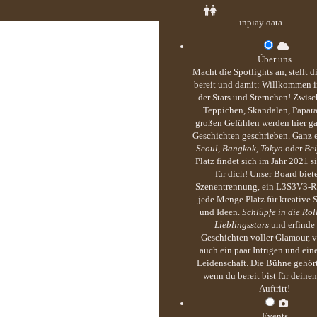
inplay data
Über uns
Macht die Spotlights an, stellt 
bereit und damit: Willkommen i
der Stars und Sternchen! Zwisc
Teppichen, Skandalen, Papar
großen Gefühlen werden hier g
Geschichten geschrieben. Ganz 
Seoul, Bangkok, Tokyo
oder
Bei
Platz findet sich im Jahr 2021 s
für dich! Unser Board biete
Szenentrennung, ein L3S3V3-R
jede Menge Platz für kreative S
und Ideen.
Schlüpfe in die Rol
Lieblingsstars
und erfinde
Geschichten voller Glamour, v
auch ein paar Intrigen und ei
Leidenschaft. Die Bühne gehört
wenn du bereit bist für deine
Auftritt!
Events