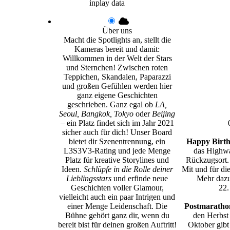
inplay data
Über uns
Macht die Spotlights an, stellt die
Kameras bereit und damit:
Willkommen in der Welt der Stars
und Sternchen! Zwischen roten
Teppichen, Skandalen, Paparazzi
und großen Gefühlen werden hier
ganz eigene Geschichten
geschrieben. Ganz egal ob
LA,
Seoul, Bangkok, Tokyo
oder
Beijing
– ein Platz findet sich im Jahr 2021
sicher auch für dich! Unser Board
bietet dir Szenentrennung, ein
Happy Birth
L3S3V3-Rating und jede Menge
das Highwa
Platz für kreative Storylines und
Rückzugsort.
Ideen.
Schlüpfe in die Rolle deiner
Mit und für di
Lieblingsstars
und erfinde neue
Mehr dazu
Geschichten voller Glamour,
22.
vielleicht auch ein paar Intrigen und
einer Menge Leidenschaft. Die
Postmarathon
Bühne gehört ganz dir, wenn du
den Herbst
bereit bist für deinen großen Auftritt!
Oktober gibt