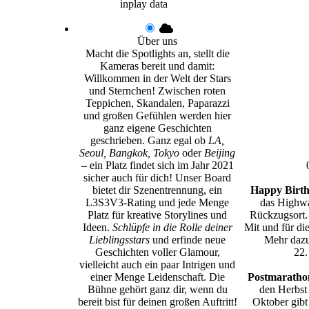
inplay data
Über uns
Macht die Spotlights an, stellt die
Kameras bereit und damit:
Willkommen in der Welt der Stars
und Sternchen! Zwischen roten
Teppichen, Skandalen, Paparazzi
und großen Gefühlen werden hier
ganz eigene Geschichten
geschrieben. Ganz egal ob
LA,
Seoul, Bangkok, Tokyo
oder
Beijing
– ein Platz findet sich im Jahr 2021
sicher auch für dich! Unser Board
bietet dir Szenentrennung, ein
Happy Birth
L3S3V3-Rating und jede Menge
das Highwa
Platz für kreative Storylines und
Rückzugsort.
Ideen.
Schlüpfe in die Rolle deiner
Mit und für di
Lieblingsstars
und erfinde neue
Mehr dazu
Geschichten voller Glamour,
22.
vielleicht auch ein paar Intrigen und
einer Menge Leidenschaft. Die
Postmarathon
Bühne gehört ganz dir, wenn du
den Herbst
bereit bist für deinen großen Auftritt!
Oktober gibt