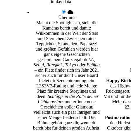
inplay data
Über uns
Macht die Spotlights an, stellt die
Kameras bereit und damit:
Willkommen in der Welt der Stars
und Sternchen! Zwischen roten
Teppichen, Skandalen, Paparazzi
und großen Gefühlen werden hier
ganz eigene Geschichten
geschrieben. Ganz egal ob
LA,
Seoul, Bangkok, Tokyo
oder
Beijing
– ein Platz findet sich im Jahr 2021
sicher auch für dich! Unser Board
bietet dir Szenentrennung, ein
Happy Birth
L3S3V3-Rating und jede Menge
das Highwa
Platz für kreative Storylines und
Rückzugsort.
Ideen.
Schlüpfe in die Rolle deiner
Mit und für di
Lieblingsstars
und erfinde neue
Mehr dazu
Geschichten voller Glamour,
22.
vielleicht auch ein paar Intrigen und
einer Menge Leidenschaft. Die
Postmarathon
Bühne gehört ganz dir, wenn du
den Herbst
bereit bist für deinen großen Auftritt!
Oktober gibt