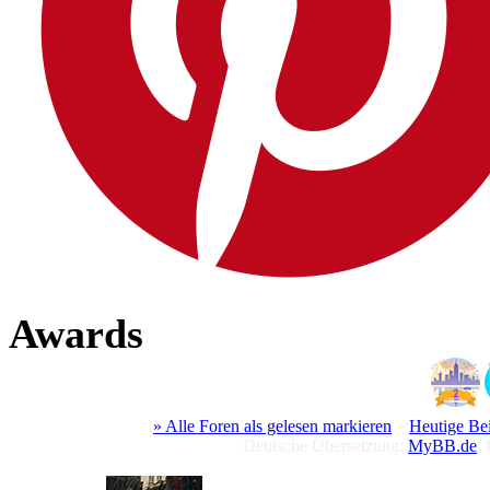
Awards
» Alle Foren als gelesen markieren
»
Heutige Be
Deutsche Übersetzung:
MyBB.de
,