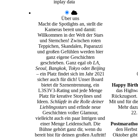
inplay data
Über uns
Macht die Spotlights an, stellt die
Kameras bereit und damit:
Willkommen in der Welt der Stars
und Sternchen! Zwischen roten
Teppichen, Skandalen, Paparazzi
und großen Gefühlen werden hier
ganz eigene Geschichten
geschrieben. Ganz egal ob
LA,
Seoul, Bangkok, Tokyo
oder
Beijing
– ein Platz findet sich im Jahr 2021
sicher auch für dich! Unser Board
bietet dir Szenentrennung, ein
Happy Birth
L3S3V3-Rating und jede Menge
das Highwa
Platz für kreative Storylines und
Rückzugsort.
Ideen.
Schlüpfe in die Rolle deiner
Mit und für di
Lieblingsstars
und erfinde neue
Mehr dazu
Geschichten voller Glamour,
22.
vielleicht auch ein paar Intrigen und
einer Menge Leidenschaft. Die
Postmarathon
Bühne gehört ganz dir, wenn du
den Herbst
bereit bist für deinen großen Auftritt!
Oktober gibt