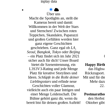
inplay data
Über uns
Macht die Spotlights an, stellt die
Kameras bereit und damit:
Willkommen in der Welt der Stars
und Sternchen! Zwischen roten
Teppichen, Skandalen, Paparazzi
und großen Gefühlen werden hier
ganz eigene Geschichten
geschrieben. Ganz egal ob
LA,
Seoul, Bangkok, Tokyo
oder
Beijing
– ein Platz findet sich im Jahr 2021
sicher auch für dich! Unser Board
bietet dir Szenentrennung, ein
Happy Birth
L3S3V3-Rating und jede Menge
das Highwa
Platz für kreative Storylines und
Rückzugsort.
Ideen.
Schlüpfe in die Rolle deiner
Mit und für di
Lieblingsstars
und erfinde neue
Mehr dazu
Geschichten voller Glamour,
22.
vielleicht auch ein paar Intrigen und
einer Menge Leidenschaft. Die
Postmarathon
Bühne gehört ganz dir, wenn du
den Herbst
bereit bist für deinen großen Auftritt!
Oktober gibt