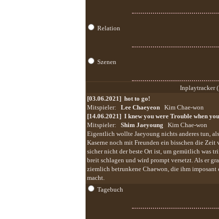
Relation
Szenen
Inplaytracker (
[03.06.2021]
hot to go!
Mitspieler:
Lee Chaeyeon
Kim Chae-won
[14.06.2021]
I knew you were Trouble when you
Mitspieler:
Shim Jaeyoung
Kim Chae-won
Eigentlich wollte Jaeyoung nichts anderes tun, al
Kaserne noch mit Freunden ein bisschen die Zeit
sicher nicht der beste Ort ist, um gemütlich was tr
breit schlagen und wird prompt versetzt. Als er g
ziemlich betrunkene Chaewon, die ihm imposant 
macht.
Tagebuch