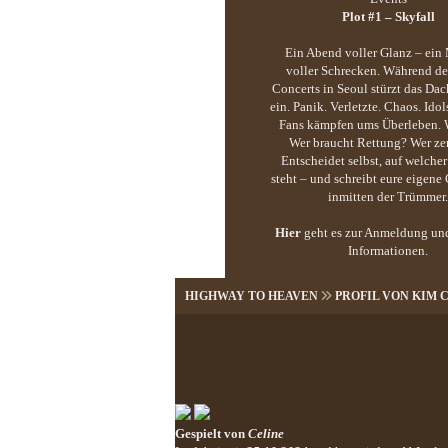
Plot #1 – Skyfall
Ein Abend voller Glanz – ei
voller Schrecken. Während d
Concerts in Seoul stürzt das Dac
ein. Panik. Verletzte. Chaos. Idol
Fans kämpfen ums Überleben. W
Wer braucht Rettung? Wer zer
Entscheidet selbst, auf welcher
steht – und schreibt eure eigene
inmitten der Trümmer.
Hier
geht es zur Anmeldung un
Informationen.
HIGHWAY TO HEAVEN
PROFIL VON KIM
Gespielt von
Celine