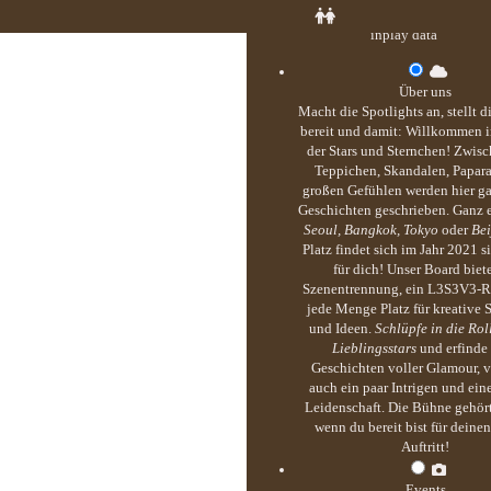
inplay data
Über uns
Macht die Spotlights an, stellt 
bereit und damit: Willkommen i
der Stars und Sternchen! Zwisc
Teppichen, Skandalen, Papar
großen Gefühlen werden hier g
Geschichten geschrieben. Ganz 
Seoul, Bangkok, Tokyo
oder
Bei
Platz findet sich im Jahr 2021 s
für dich! Unser Board biete
Szenentrennung, ein L3S3V3-R
jede Menge Platz für kreative S
und Ideen.
Schlüpfe in die Rol
Lieblingsstars
und erfinde
Geschichten voller Glamour, v
auch ein paar Intrigen und ei
Leidenschaft. Die Bühne gehört
wenn du bereit bist für deine
Auftritt!
Events