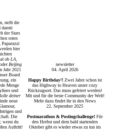
, stellt die
 damit:
t der Stars
hen roten
 Paparazzi
erden hier
ichten
gal ob
LA,
oder
Beijing
newsletter
im Jahr 2021
04. April 2026
Unser Board
nung, ein
Happy Birthday²!
Zwei Jahre schon ist
ede Menge
das Highway to Heaven unser cozy
rylines und
Rückzugsort. Das muss gefeiert werden!
Rolle deiner
Mit und für die beste Community der Welt!
inde neue
Mehr dazu findet ihr in den News
Glamour,
22. September 2025
 Intrigen und
haft. Die
Postmarathon & Postingchallenge!
Für
r, wenn du
den Herbst und dem bald startenden
oßen Auftritt!
Oktober gibt es wieder etwas zu tun im