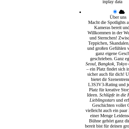
inplay data
Über uns
Macht die Spotlights an
Kameras bereit und
Willkommen in der Wel
und Sternchen! Zwisc
Teppichen, Skandalen,
und großen Gefühlen w
ganz eigene Gesch
geschrieben. Ganz e
Seoul, Bangkok, Tokyo
– ein Platz findet sich 
sicher auch für dich! 
bietet dir Szenentren
L3S3V3-Rating und j
Platz für kreative Sto
Ideen.
Schlüpfe in die 
Lieblingsstars
und erf
Geschichten voller 
vielleicht auch ein paar
einer Menge Leidensc
Bühne gehört ganz di
bereit bist für deinen gr